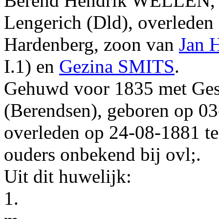
Berend Hendrik
WELLEN
,
Lengerich (Dld)
, overleden
Hardenberg
, zoon van
Jan 
I.1
) en
Gezina
SMITS
.
Gehuwd
voor 1835
met
Ges
(Berendsen)
, geboren op
03
overleden op
24‑08‑1881
t
ouders onbekend bij ovl;
.
Uit dit huwelijk:
1.