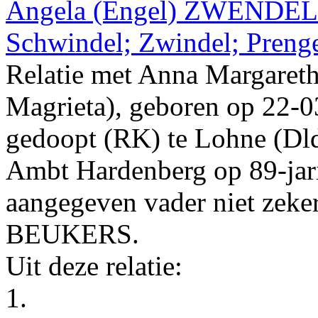
Angela
(Engel)
ZWENDEL
Schwindel; Zwindel; Preng
Relatie met
Anna Margaret
Magrieta)
, geboren op
22‑0
gedoopt (
RK
) te
Lohne (Dl
Ambt Hardenberg
op 89-jari
aangegeven vader niet zeker
BEUKERS
.
Uit deze relatie:
1.