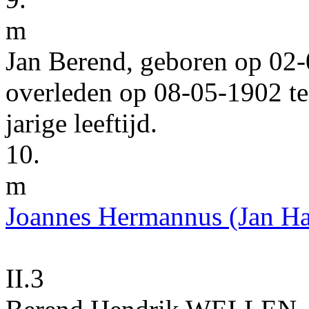
m
Jan Berend
, geboren op
02‑
overleden op
08‑05‑1902
t
jarige leeftijd.
10.
m
Joannes Hermannus
(Jan H
II.3