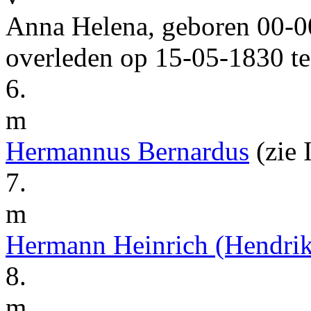
Anna Helena
, geboren
00‑0
overleden op
15‑05‑1830
t
6.
m
Hermannus Bernardus
(zie
7.
m
Hermann Heinrich
(Hendrik
8.
m