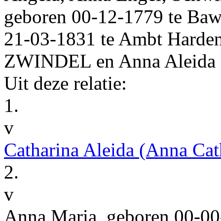
geboren
00‑12‑1779
te
Baw
21‑03‑1831
te
Ambt Harden
ZWINDEL
en
Anna Aleida
Uit deze relatie:
1.
v
Catharina Aleida
(Anna Cat
2.
v
Anna Maria
, geboren
00‑00