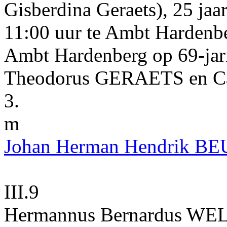
Gisberdina Geraets)
, 25 ja
11:00
uur te
Ambt Hardenb
Ambt Hardenberg
op 69-jari
Theodorus
GERAETS
en
C
3.
m
Johan Herman Hendrik
BE
III.9
Hermannus Bernardus
WE