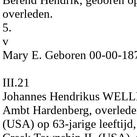
overleden.
5.
v
Mary E.
Geboren
00‑00‑18
III.21
Johannes Hendrikus
WELL
Ambt Hardenberg
, overled
(USA)
op 63-jarige leeftijd