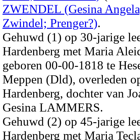
ZWENDEL
(Gesina Angela
Zwindel; Prenger?)
.
Gehuwd (1) op 30-jarige le
Hardenberg
met
Maria Alei
geboren
00‑00‑1818
te
Hes
Meppen (Dld)
, overleden 
Hardenberg
, dochter van
Jo
Gesina
LAMMERS
.
Gehuwd (2) op 45-jarige le
Hardenberg
met
Maria Tecl