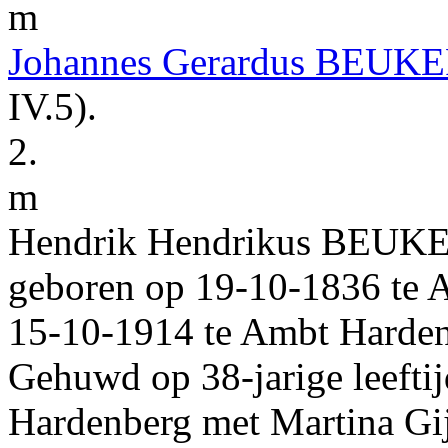
m
Johannes Gerardus
BEUKE
IV.5
).
2.
m
Hendrik Hendrikus
BEUK
geboren op
19‑10‑1836
te
A
15‑10‑1914
te
Ambt Harden
Gehuwd op 38-jarige leefti
Hardenberg
met
Martina Gi