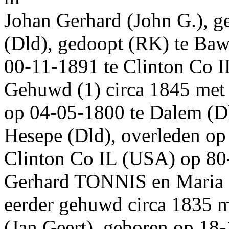
Johan Gerhard
(John G.)
, 
(Dld)
, gedoopt (
RK
) te
Baw
00‑11‑1891
te
Clinton Co 
Gehuwd (1)
circa 1845
met
op
04‑05‑1800
te
Dalem (D
Hesepe (Dld)
, overleden o
Clinton Co IL (USA)
op 80-
Gerhard
TONNIS
en
Maria
eerder gehuwd
circa 1835
m
(Jan Geert)
, geboren op
18‑