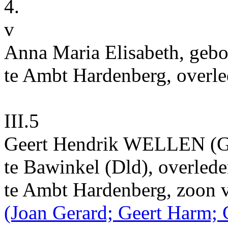
4.
v
Anna Maria Elisabeth
, geb
te
Ambt Hardenberg
, overl
III.5
Geert Hendrik
WELLEN
(G
te
Bawinkel (Dld)
, overled
te
Ambt Hardenberg
, zoon
(Joan Gerard; Geert Harm; 