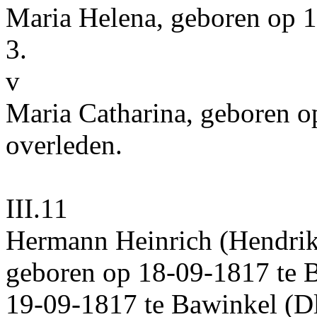
Maria Helena
, geboren op
1
3.
v
Maria Catharina
, geboren 
overleden.
III.11
Hermann Heinrich
(Hendrik
geboren op
18‑09‑1817
te
B
19‑09‑1817
te
Bawinkel (D