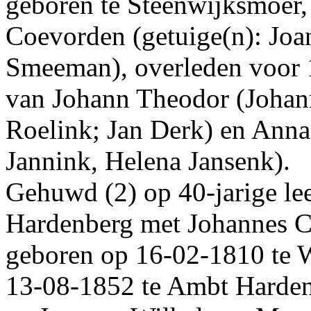
geboren te
Steenwijksmoer
Coevorden
(getuige(n):
Joa
Smeeman)
, overleden
voor
van
Johann Theodor
(Johan
Roelink; Jan Derk)
en
Ann
Jannink, Helena Jansenk)
.
Gehuwd (2) op 40-jarige le
Hardenberg
met
Johannes C
geboren op
16‑02‑1810
te
W
13‑08‑1852
te
Ambt Harden