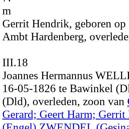
m
Gerrit Hendrik
, geboren op
Ambt Hardenberg
, overlede
III.18
Joannes Hermannus
WELL
16‑05‑1826
te
Bawinkel (D
(Dld)
, overleden, zoon van
Gerard; Geert Harm; Gerrit
(Engel)
ZWENDEL
(Gesin