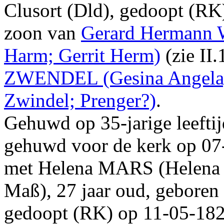
Clusort (Dld)
, gedoopt (
RK
zoon van
Gerard Hermann
Harm; Gerrit Herm)
(zie
II.
ZWENDEL
(Gesina Angela
Zwindel; Prenger?)
.
Gehuwd op 35-jarige leefti
gehuwd voor de kerk op
07
met
Helena
MARS
(Helena
Maß)
, 27 jaar oud, gebore
gedoopt (
RK
) op
11‑05‑18