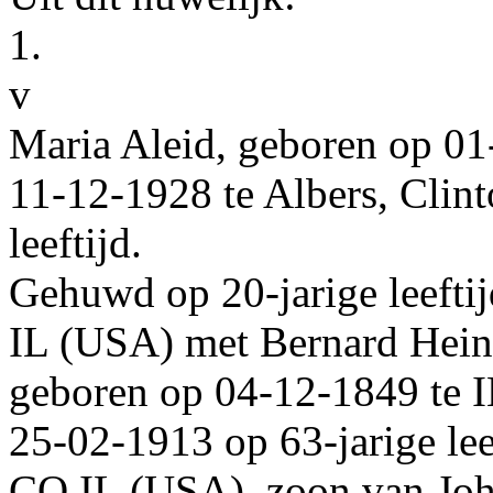
1.
v
Maria Aleid
, geboren op
01
11‑12‑1928
te
Albers, Clin
leeftijd.
Gehuwd op 20-jarige leefti
IL (USA)
met
Bernard Hein
geboren op
04‑12‑1849
te
I
25‑02‑1913
op 63-jarige lee
CO IL (USA)
, zoon van
Jo