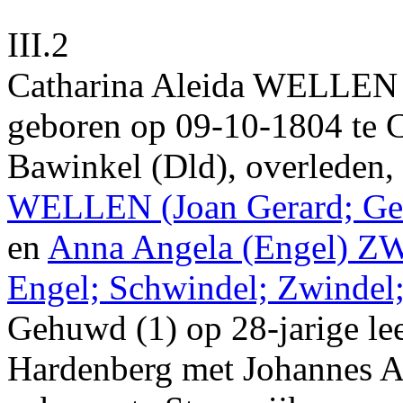
III.2
Catharina Aleida
WELLEN
geboren op
09‑10‑1804
te
C
Bawinkel (Dld)
, overleden,
WELLEN
(Joan Gerard; Ge
en
Anna Angela
(Engel)
Z
Engel; Schwindel; Zwindel;
Gehuwd (1) op 28-jarige le
Hardenberg
met
Johannes A