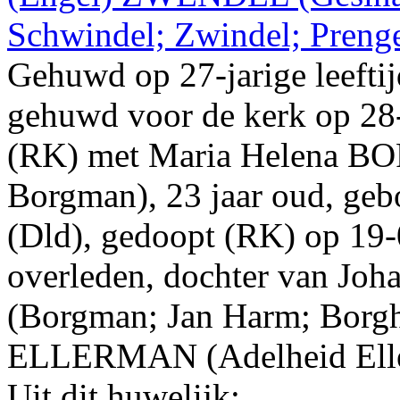
Schwindel; Zwindel; Preng
Gehuwd op 27-jarige leefti
gehuwd voor de kerk op
28
(
RK
) met
Maria Helena
BO
Borgman)
, 23 jaar oud, ge
(Dld)
, gedoopt (
RK
) op
19‑
overleden, dochter van
Joh
(Borgman; Jan Harm; Borg
ELLERMAN
(Adelheid El
Uit dit huwelijk: