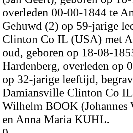
overleden
00‑00‑1844
te
Am
Gehuwd (2) op 59-jarige le
Clinton Co IL (USA)
met
A
oud, geboren op
18‑08‑185
Hardenberg
, overleden op
0
op 32-jarige leeftijd, begr
Damiansville Clinton Co I
Wilhelm
BOOK
(Johannes
en
Anna Maria
KUHL
.
9.