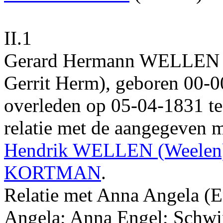
II.1
Gerard Hermann
WELLEN
Gerrit Herm)
, geboren
00‑0
overleden op
05‑04‑1831
t
relatie met de aangegeven m
Hendrik
WELLEN
(Weelen
KORTMAN
.
Relatie met
Anna Angela
(E
Angela; Anna Engel; Schwi