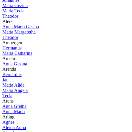
Johannes
Maria Gezina
Maria Tecla
Theodor
Alers
Anna Maria Gesina
Maria Margaretha
Theodor
Ambergen
Hermanus
Maria Catharina
Ameln
Anna Gezina
Arends
Bernardus
Jan
Maria Alida
Maria Angela
Tecla
Arens
Anna Gretha
Anna Maria
Arling
Agnes
Aleida Anna