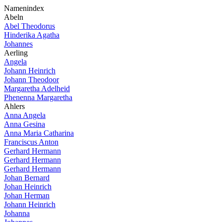
Namenindex
Abeln
Abel Theodorus
Hinderika Agatha
Johannes
Aerling
Angela
Johann Heinrich
Johann Theodoor
Margaretha Adelheid
Phenenna Margaretha
Ahlers
Anna Angela
Anna Gesina
Anna Maria Catharina
Franciscus Anton
Gerhard Hermann
Gerhard Hermann
Gerhard Hermann
Johan Bernard
Johan Heinrich
Johan Herman
Johann Heinrich
Johanna