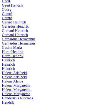
Geert
Geert Hendrik
Georg
Gerard
Gerard
Gerard Heinrich
Gerardus Hendrik
Gerhard Heinrich
Gerhard Heinrich
Gerhardus Hermannus
Gerhardus Hermannus
Gesina Maria
Harm Hendrik
Harm Hendrik
Heinrich
Heinrich
Heinrich
Helena Adelheid
Helena Adelheid
Helena Aleida
Helena Margaretha
Helena Margaretha
Helena Margaretha
Henderikus Nicolaas
Hendrik